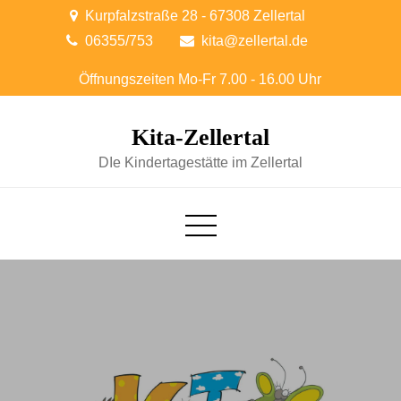
Skip
Kurpfalzstraße 28 - 67308 Zellertal
to
06355/753
kita@zellertal.de
content
Kita-Zellertal
DIe Kindertagestätte im Zellertal