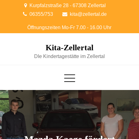
Skip
Kurpfalzstraße 28 - 67308 Zellertal
to
06355/753
kita@zellertal.de
content
Kita-Zellertal
DIe Kindertagestätte im Zellertal