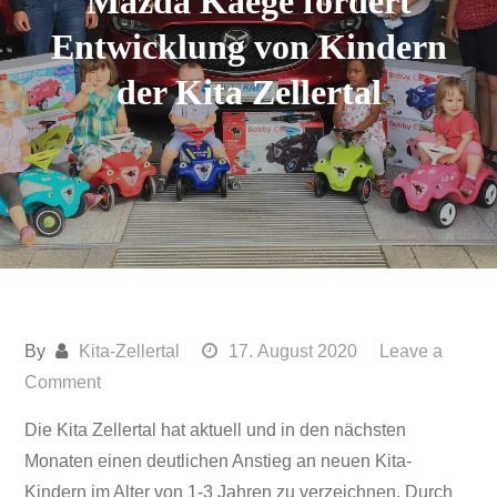
Mazda Kaege fördert
Entwicklung von Kindern
der Kita Zellertal
By
Kita-Zellertal
17. August 2020
Leave a
on
Comment
Mazda
Die Kita Zellertal hat aktuell und in den nächsten
Kaege
Monaten einen deutlichen Anstieg an neuen Kita-
fördert
Kindern im Alter von 1-3 Jahren zu verzeichnen. Durch