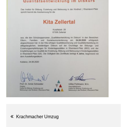
Beitragsnavigation
Krachmacher Umzug