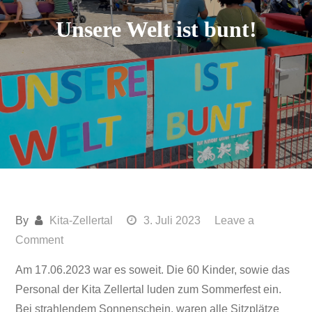
Unsere Welt ist bunt!
By
Kita-Zellertal
3. Juli 2023
Leave a
on
Comment
Unsere
Am 17.06.2023 war es soweit. Die 60 Kinder, sowie das
Welt
Personal der Kita Zellertal luden zum Sommerfest ein.
ist
Bei strahlendem Sonnenschein, waren alle Sitzplätze