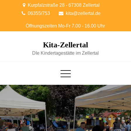
Skip
Kurpfalzstraße 28 - 67308 Zellertal
to
06355/753
kita@zellertal.de
content
Kita-Zellertal
DIe Kindertagestätte im Zellertal